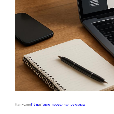
Написано
Пётр
в
Таргетированная реклама