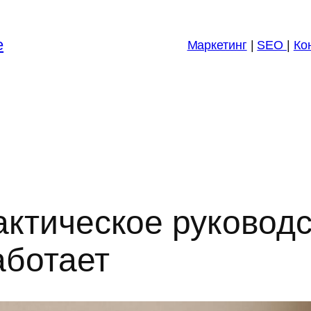
е
Маркетинг
|
SEO
|
Ко
рактическое руководс
аботает